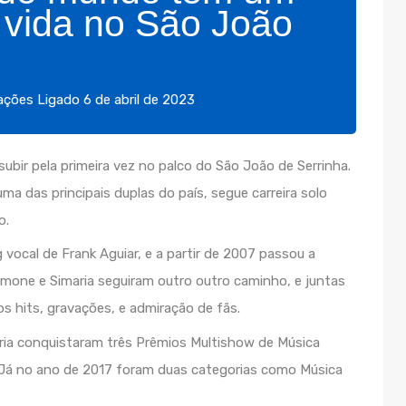
 vida no São João
ações
Ligado
6 de abril de 2023
ubir pela primeira vez no palco do São João de Serrinha.
uma das principais duplas do país, segue carreira solo
o.
vocal de Frank Aguiar, e a partir de 2007 passou a
imone e Simaria seguiram outro outro caminho, e juntas
 hits, gravações, e admiração de fãs.
ria conquistaram três Prêmios Multishow de Música
. Já no ano de 2017 foram duas categorias como Música