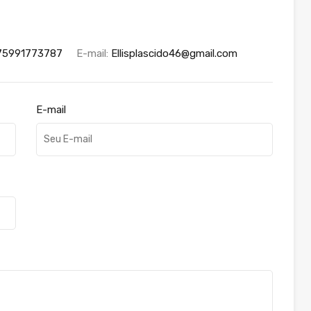
75991773787
E-mail:
Ellisplascido46@gmail.com
E-mail