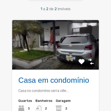
1
a
2
de
2
imóveis
Casa em condomínio
Casa no condomínio serra ville…
Quartos
Banheiros
Garagem
3
2
2