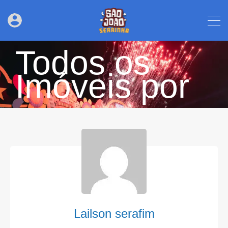
Todos os
Imóveis por
Lailson serafim