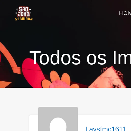
HO
Todos os Im
Laysfmc1611