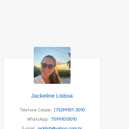
Jackeline Lisboa
Telefone Celular:
(75)99101-3010
WhatsApp:
75991013010
E-mail:
jacklisb@yahoo.com.br