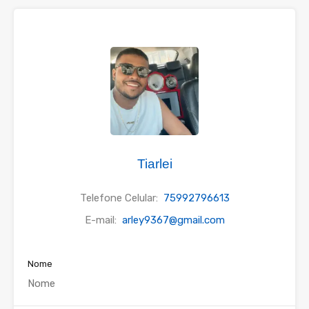
Tiarlei
Telefone Celular:
75992796613
E-mail:
arley9367@gmail.com
Nome