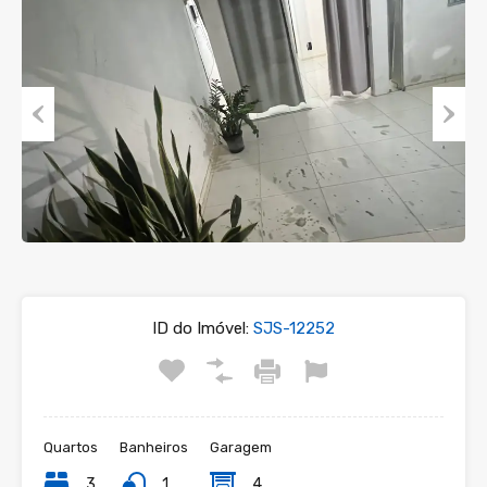
Previous
Next
ID do Imóvel:
SJS-12252
Quartos
Banheiros
Garagem
3
1
4