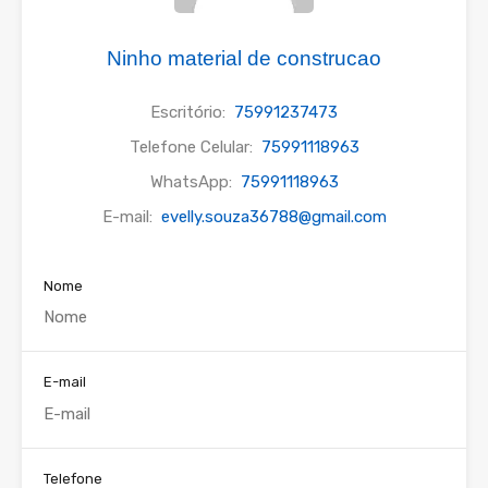
Ninho material de construcao
Escritório:
75991237473
Telefone Celular:
75991118963
WhatsApp:
75991118963
E-mail:
evelly.souza36788@gmail.com
Nome
E-mail
Telefone