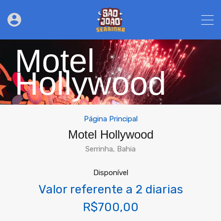
Motel
Hollywood
Página Principal
Motel Hollywood
Serrinha, Bahia
Disponível
Valor referente a 2 diarias
R$700,00