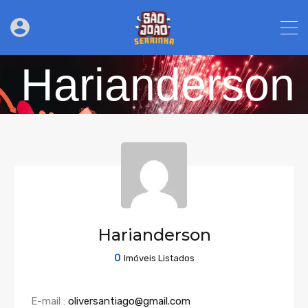
Harianderson
Harianderson
0
Imóveis Listados
E-mail :
oliversantiago@gmail.com