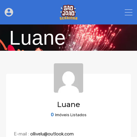
Luane
Luane
0
Imóveis Listados
E-mail :
ollivelu@outlook.com