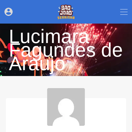
Lucimara
Fagundes de
Araujo