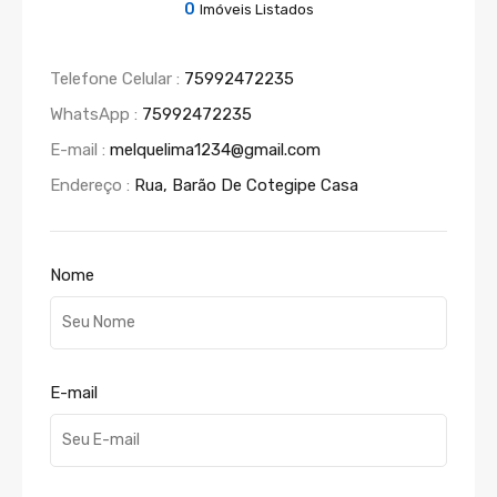
0
Imóveis Listados
Telefone Celular :
75992472235
WhatsApp :
75992472235
E-mail :
melquelima1234@gmail.com
Endereço :
Rua, Barão De Cotegipe Casa
Nome
E-mail