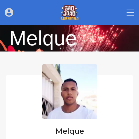
Melque
Melque