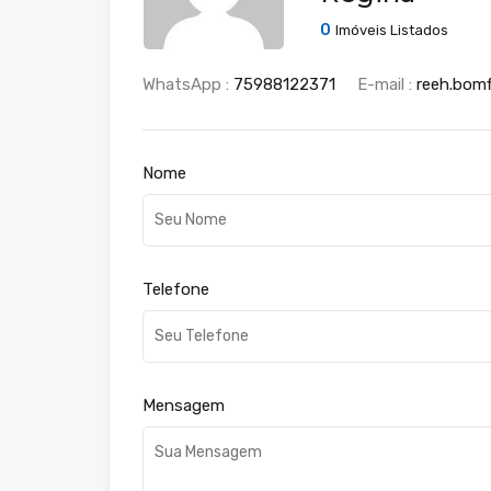
0
Imóveis Listados
WhatsApp :
75988122371
E-mail :
reeh.bom
Nome
Telefone
Mensagem