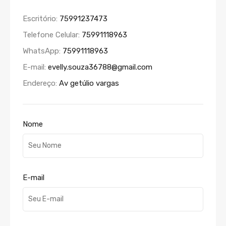
Escritório:
75991237473
Telefone Celular:
75991118963
WhatsApp:
75991118963
E-mail:
evelly.souza36788@gmail.com
Endereço:
Av getúlio vargas
Nome
E-mail