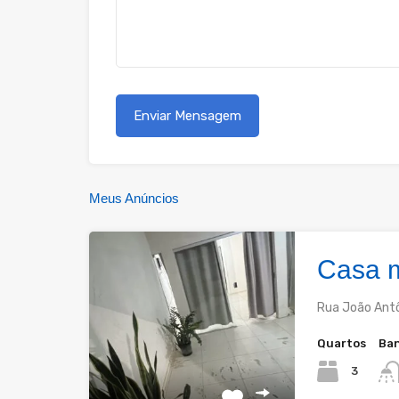
Meus Anúncios
Casa m
Rua João Antô
Quartos
Ban
3