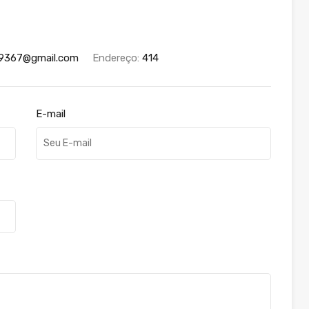
y9367@gmail.com
Endereço:
414
E-mail