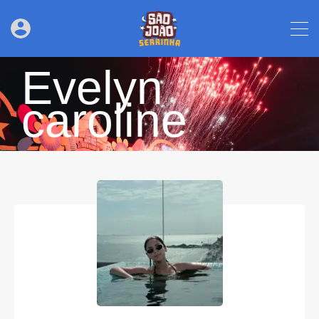
Evelyn
caroline