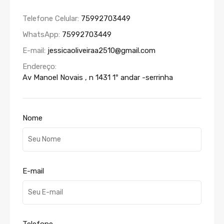
Telefone Celular:
75992703449
WhatsApp:
75992703449
E-mail:
jessicaoliveiraa2510@gmail.com
Endereço:
Av Manoel Novais , n 1431 1º andar -serrinha
Nome
E-mail