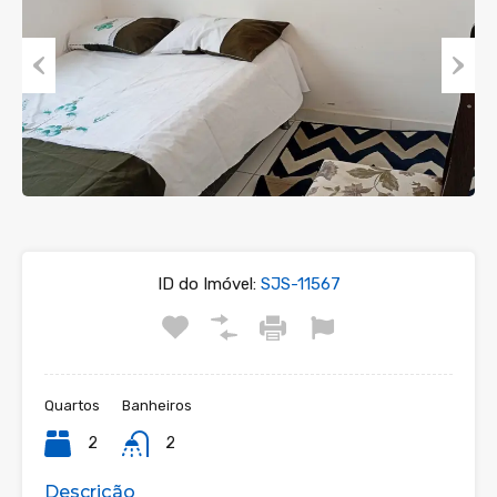
Previous
Next
ID do Imóvel:
SJS-11567
Quartos
Banheiros
2
2
Descrição