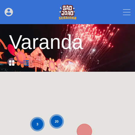
Varanda
20
3