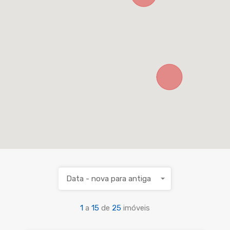
Data - nova para antiga
1
a
15
de
25
imóveis