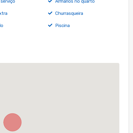
 serviço
Armários no quarto
xtra
Churrasqueira
do
Piscina