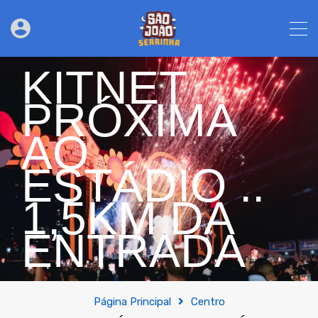
KITNET
PRÓXIMA
AO
ESTÁDIO ..
1,5KM DA
ENTRADA
Página Principal
Centro