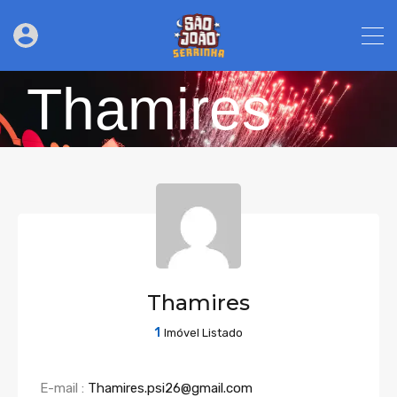
Thamires
Thamires
1
Imóvel Listado
E-mail :
Thamires.psi26@gmail.com